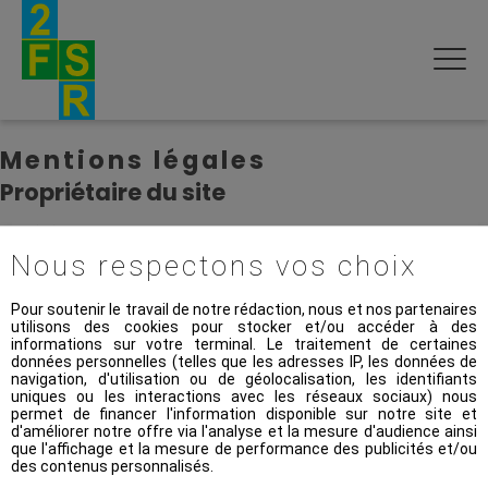
Mentions légales
Propriétaire du site
Société 2 FSR
306 Avenue de Laon
Nous respectons vos choix
51100 REIMS
Tél : 03 26 09 65 24
Pour soutenir le travail de notre rédaction, nous et nos partenaires
Mail :
2fsr@2fsr.com
utilisons des cookies pour stocker et/ou accéder à des
informations sur votre terminal. Le traitement de certaines
Société au capital de 24 500 €
données personnelles (telles que les adresses IP, les données de
S.I.R.E.T. 44095168900015
navigation, d'utilisation ou de géolocalisation, les identifiants
RCS Reims B 440 951 689
uniques ou les interactions avec les réseaux sociaux) nous
permet de financer l'information disponible sur notre site et
Réalisation & Conception
d'améliorer notre offre via l'analyse et la mesure d'audience ainsi
que l'affichage et la mesure de performance des publicités et/ou
des contenus personnalisés.
Le site a été réalisé par la société DR CREATION, tous droits
réservés :