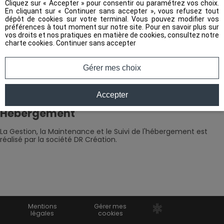
Cliquez sur « Accepter » pour consentir ou paramétrez vos choix.
En cliquant sur « Continuer sans accepter », vous refusez tout
S.A.R.L. DR CREATION
dépôt de cookies sur votre terminal. Vous pouvez modifier vos
préférences à tout moment sur notre site. Pour en savoir plus sur
Centre d'Affaires Reims Bezannes
vos droits et nos pratiques en matière de cookies, consultez notre
7 rue Pierre Salmon 51430 Bezannes
charte cookies
.
Continuer sans accepter
Tél : 03 52 74 10 10 - Fax : 03 52 74 10 11
Mail :
contact@drcreation.fr
Gérer mes choix
S.A.R.L. au capital de 6 000 €
S.I.R.E.T. 493 920 763 00023
RCS Reims B 493 920 763
Accepter
Hébergement
La Gestion, la Maintenance et le Suivi de l'hébergement est
réalisé par la société DR Création.
Mentions
Gérer mes
dr création
légales
cookies